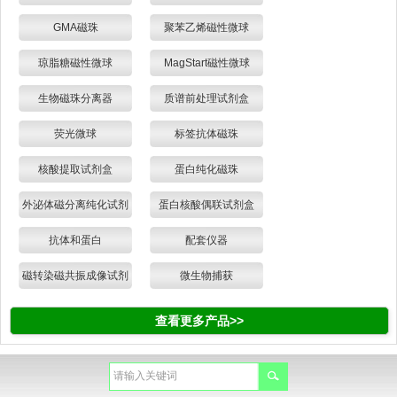
GMA磁珠
聚苯乙烯磁性微球
琼脂糖磁性微球
MagStart磁性微球
生物磁珠分离器
质谱前处理试剂盒
荧光微球
标签抗体磁珠
核酸提取试剂盒
蛋白纯化磁珠
外泌体磁分离纯化试剂
蛋白核酸偶联试剂盒
盒
抗体和蛋白
配套仪器
磁转染磁共振成像试剂
微生物捕获
查看更多产品>>