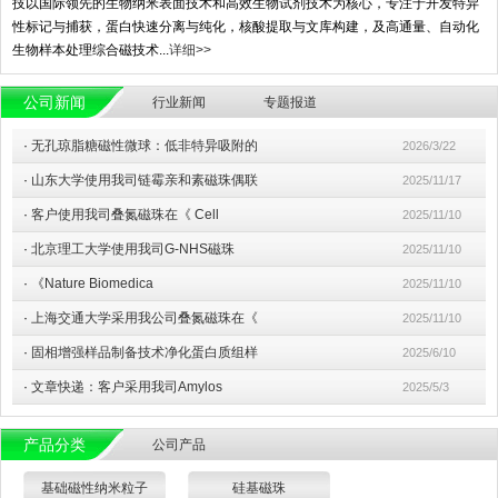
技以国际领先的生物纳米表面技术和高效生物试剂技术为核心，专注于开发特异
性标记与捕获，蛋白快速分离与纯化，核酸提取与文库构建，及高通量、自动化
生物样本处理综合磁技术...
详细>>
公司新闻
行业新闻
专题报道
·
无孔琼脂糖磁性微球：低非特异吸附的
2026/3/22
·
山东大学使用我司链霉亲和素磁珠偶联
2025/11/17
·
客户使用我司叠氮磁珠在《 Cell
2025/11/10
·
北京理工大学使用我司G-NHS磁珠
2025/11/10
·
《Nature Biomedica
2025/11/10
·
上海交通大学采用我公司叠氮磁珠在《
2025/11/10
·
固相增强样品制备技术净化蛋白质组样
2025/6/10
·
文章快递：客户采用我司Amylos
2025/5/3
产品分类
公司产品
基础磁性纳米粒子
硅基磁珠