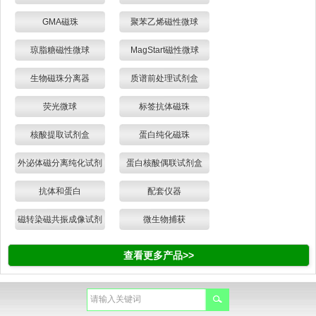
GMA磁珠
聚苯乙烯磁性微球
琼脂糖磁性微球
MagStart磁性微球
生物磁珠分离器
质谱前处理试剂盒
荧光微球
标签抗体磁珠
核酸提取试剂盒
蛋白纯化磁珠
外泌体磁分离纯化试剂
蛋白核酸偶联试剂盒
盒
抗体和蛋白
配套仪器
磁转染磁共振成像试剂
微生物捕获
查看更多产品>>