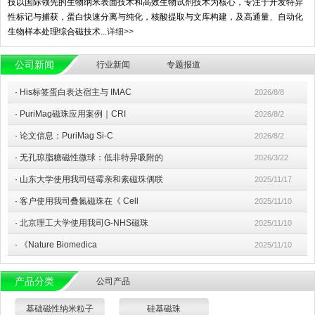
技以国际领先的生物纳米表面技术和高效生物试剂技术为核心，专注于开发特异
性标记与捕获，蛋白快速分离与纯化，核酸提取与文库构建，及高通量、自动化
生物样本处理综合磁技术...
详细>>
公司新闻
行业新闻
专题报道
·
His标签蛋白表达宿主与 IMAC
2026/8/8
·
PuriMag磁珠应用案例｜CRI
2026/8/2
·
论文信息：PuriMag Si-C
2026/8/2
·
无孔琼脂糖磁性微球：低非特异吸附的
2026/3/22
·
山东大学使用我司链霉亲和素磁珠偶联
2025/11/17
·
客户使用我司叠氮磁珠在《 Cell
2025/11/10
·
北京理工大学使用我司G-NHS磁珠
2025/11/10
·
《Nature Biomedica
2025/11/10
产品分类
公司产品
基础磁性纳米粒子
硅基磁珠