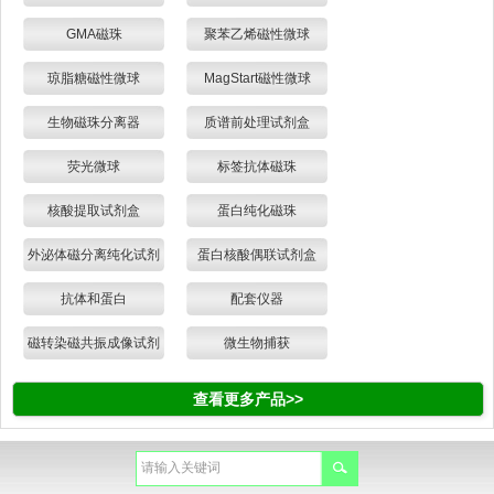
GMA磁珠
聚苯乙烯磁性微球
琼脂糖磁性微球
MagStart磁性微球
生物磁珠分离器
质谱前处理试剂盒
荧光微球
标签抗体磁珠
核酸提取试剂盒
蛋白纯化磁珠
外泌体磁分离纯化试剂
蛋白核酸偶联试剂盒
盒
抗体和蛋白
配套仪器
磁转染磁共振成像试剂
微生物捕获
查看更多产品>>