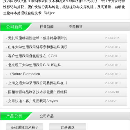
技以国际领先的生物纳米表面技术和高效生物试剂技术为核心，专注于开发特异
性标记与捕获，蛋白快速分离与纯化，核酸提取与文库构建，及高通量、自动化
生物样本处理综合磁技术...
详细>>
公司新闻
行业新闻
专题报道
·
无孔琼脂糖磁性微球：低非特异吸附的
2026/3/22
·
山东大学使用我司链霉亲和素磁珠偶联
2025/11/17
·
客户使用我司叠氮磁珠在《 Cell
2025/11/10
·
北京理工大学使用我司G-NHS磁珠
2025/11/10
·
《Nature Biomedica
2025/11/10
·
上海交通大学采用我公司叠氮磁珠在《
2025/11/10
·
固相增强样品制备技术净化蛋白质组样
2025/6/10
·
文章快递：客户采用我司Amylos
2025/5/3
产品分类
公司产品
基础磁性纳米粒子
硅基磁珠