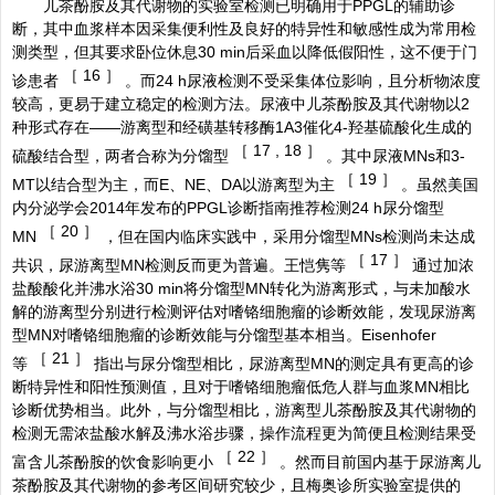
儿茶酚胺及其代谢物的实验室检测已明确用于PPGL的辅助诊
断，其中血浆样本因采集便利性及良好的特异性和敏感性成为常用检
测类型，但其要求卧位休息30 min后采血以降低假阳性，这不便于门
［
16 ］
诊患者
。而24 h尿液检测不受采集体位影响，且分析物浓度
较高，更易于建立稳定的检测方法。尿液中儿茶酚胺及其代谢物以2
种形式存在——游离型和经磺基转移酶1A3催化4-羟基硫酸化生成的
［
17 , 18 ］
硫酸结合型，两者合称为分馏型
。其中尿液MNs和3-
［
19 ］
MT以结合型为主，而E、NE、DA以游离型为主
。虽然美国
内分泌学会2014年发布的PPGL诊断指南推荐检测24 h尿分馏型
［
20 ］
MN
，但在国内临床实践中，采用分馏型MNs检测尚未达成
［
17 ］
共识，尿游离型MN检测反而更为普遍。王恺隽等
通过加浓
盐酸酸化并沸水浴30 min将分馏型MN转化为游离形式，与未加酸水
解的游离型分别进行检测评估对嗜铬细胞瘤的诊断效能，发现尿游离
型MN对嗜铬细胞瘤的诊断效能与分馏型基本相当。Eisenhofer
［
21 ］
等
指出与尿分馏型相比，尿游离型MN的测定具有更高的诊
断特异性和阳性预测值，且对于嗜铬细胞瘤低危人群与血浆MN相比
诊断优势相当。此外，与分馏型相比，游离型儿茶酚胺及其代谢物的
检测无需浓盐酸水解及沸水浴步骤，操作流程更为简便且检测结果受
［
22 ］
富含儿茶酚胺的饮食影响更小
。然而目前国内基于尿游离儿
茶酚胺及其代谢物的参考区间研究较少，且梅奥诊所实验室提供的