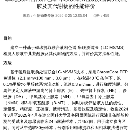
胺及其代谢物的性能评价
来源：
生物磁珠专家
2026-3-25 12:05:04 点击：
459
目的
建立一种基于
磁珠提取
联合液相色谱-串联质谱法（LC-MS/MS）
检测人尿液中
儿茶酚胺
及其代谢物的方法，并评价其方法学性能。
方法
基于磁珠提取前处理联合LC-MS/MS技术，采用ChromCore PFP
色谱柱（2.1 mm×100 mm，3.0 μm），在柱温40 ℃ 条件下，以
0.1%甲酸水-甲醇体系为流动相，流速0.3 ml/min，进行梯度洗脱。分
离并测定人尿液中游离的肾上腺素（E）、去甲肾上腺素（NE）、多
巴胺（DA）、甲氧基肾上腺素（MN）、甲氧基去甲肾上腺素
（NMN）和3-甲氧基酪胺（3-MT）。同时系统评估该方法的线性、
定量限、精密度、正确度、携带污染、
基质效应
及稳定性。收集2024
年3月至2025年4月在遵义医科大学及各附属医院进行尿液儿茶酚胺检
测的受试者及志愿者临床24 h尿液样本，共452例，用于建立参考区
间。同时从中选取80份样本，分别采用磁珠提取和固相萃取法进行前