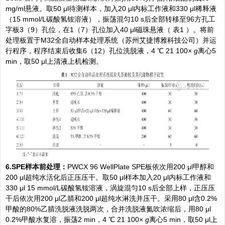
mg/ml悬液。取50 μl待测样本，加入20 μl内标工作液和330 μl稀释液
（15 mmol/L碳酸氢铵溶液），振荡混匀10 s后全部转移至96方孔工
字板3（9）孔位，在1（7）孔位加入40 μl磁珠悬液（
表1
）。将前
处理板置于M32全自动样本处理系统（苏州艾捷博雅科技公司）并运
行程序，程序结束后收集6（12）孔位洗脱液，4 ℃ 21 100×
g
离心5
min，取50 μl上清液上机检测。
6.SPE样本前处理：
PWCX 96 WellPlate SPE板依次用200 μl甲醇和
200 μl超纯水活化后正压压干。取50 μl样本加入20 μl内标工作液和
330 μl 15 mmol/L碳酸氢铵溶液，涡旋混匀10 s后全部上样，正压压
干后依次用200 μl乙腈和200 μl超纯水淋洗并压干。采用80 μl含0.2%
甲酸的80%乙腈洗脱液洗脱两次，合并洗脱液氮吹浓缩后，用80 μl
0.2%甲酸水复溶，振荡2 min，4 ℃ 21 100×
g
离心5 min，取50 μl上