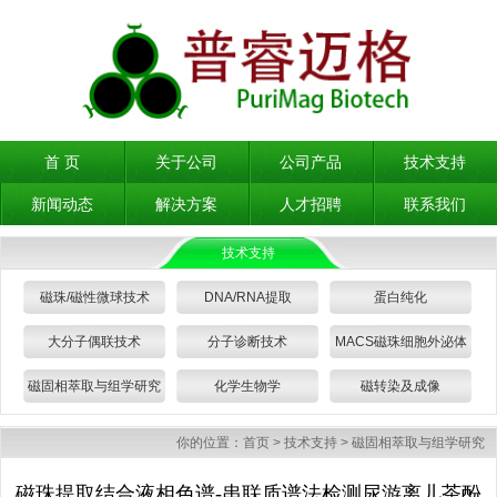
首 页
关于公司
公司产品
技术支持
新闻动态
解决方案
人才招聘
联系我们
技术支持
磁珠/磁性微球技术
DNA/RNA提取
蛋白纯化
大分子偶联技术
分子诊断技术
MACS磁珠细胞外泌体
分选
磁固相萃取与组学研究
化学生物学
磁转染及成像
你的位置：
首页
>
技术支持
>
磁固相萃取与组学研究
磁珠提取结合液相色谱-串联质谱法检测尿游离儿茶酚