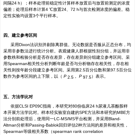
间隔24 h）；样本处理前稳定性计算样本放置后与放置前测定的浓度
偏差；处理后样本计算4 ℃放置24、72 h与首次检测浓度的偏差。稳
定性实验均设置3个平行样本。
四、建立参考区间
采用Dixon法识别并剔除离群值。无论数据是否服从正态分布，均
采用
非参数法
进行统计分析。表观健康人群根据性别分组，并运用非
参数秩和检验分析是否存在差异，存在差异则分组建立参考区间。采
用Spearman相关性分析判断年龄是否与分析物存在相关性，存在相
关性则按年龄分段建立参考区间。采用第2.5百分位数和第97.5百分位
数作为参考区间的上下限，以（
P
，
P
）表示。
2.5
97.5
五、方法学比对
依据CLSI EP09C指南，本研究对80份临床24 h尿液儿茶酚胺样
本开展方法学比对。样本经实验室自建的SPE方法和本研究的MBE方
法分别前处理后，使用同一LC-MS/MS平台检测，并采用Bland-
Altman分析和Passing-Bablok回归评估2种方法间的差异和相关性，
Spearman等级相关系数（spearman rank correlation