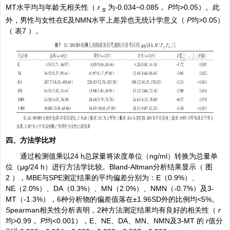
MT水平均与年龄无相关性（
r
为-0.034~0.085，
P
均>0.05）。此
s
外，男性与女性在E及NMN水平上差异也无统计学意义（
P
均>0.05）
（
表7
）。
四、方法学比对
通过检测值乘以24 h总尿量将浓度单位（ng/ml）转换为总量单
位（μg/24 h）进行方法学比较。Bland-Altman分析结果显示（
图
2
），MBE与SPE测定结果的平均偏差分别为：E（0.9%）、
NE（2.0%）、DA（0.3%）、MN（2.0%）、NMN（-0.7%）及3-
MT（-1.3%），6种分析物的偏差值落在±1.96SD外的比例均<5%。
Spearman相关性分析表明，2种方法测定结果均有良好的相关性（
r
均>0.99，
P
均<0.001），E、NE、DA、MN、NMN及3-MT 的
r
值分