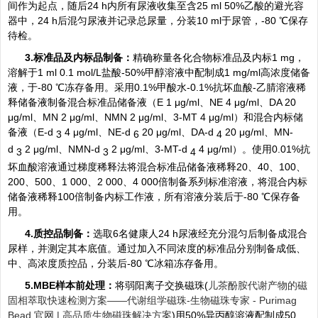
间作为起点，随后24 h内所有尿液收集至含25 ml 50%乙酸的避光容
器中，24 h后混匀尿液并记录总尿量，分装10 ml于尿管，-80 ℃保存
待检。
3.标准品及内标品制备：
精确称量各化合物标准品及内标1 mg，
溶解于1 ml 0.1 mol/L盐酸-50%甲醇溶液中配制成1 mg/ml高浓度储备
液，于-80 ℃冻存备用。采用0.1%甲酸水-0.1%抗坏血酸-乙腈溶液稀
释储备液制备混合标准品储备液（E 1 μg/ml、NE 4 μg/ml、DA 20
μg/ml、MN 2 μg/ml、NMN 2 μg/ml、3-MT 4 μg/ml）和混合内标储
备液（E-d
4 μg/ml、NE-d
20 μg/ml、DA-d
20 μg/ml、MN-
3
6
4
d
2 μg/ml、NMN-d
2 μg/ml、3-MT-d
4 μg/ml）。使用0.01%抗
3
3
4
坏血酸溶液通过梯度稀释法将混合标准品储备液稀释20、40、100、
200、500、1 000、2 000、4 000倍制备系列标准溶液，将混合内标
储备液稀释100倍制备内标工作液，所有溶液分装后于-80 ℃保存备
用。
4.质控品制备：
选取6名健康人24 h尿液经充分混匀后制备成混合
尿样，并测定其本底值。通过加入不同浓度的标准品分别制备成低、
中、高浓度质控品，分装后-80 ℃冰箱冻存备用。
5.MBE样本前处理：
将弱阳离子交换磁珠(
儿茶酚胺代谢产物的磁
固相萃取快速检测方案——代谢组学磁珠-生物磁珠专家 - Purimag
Bead 官网 | 高品质生物磁珠解决方案
)用50%异丙醇溶液配制成50