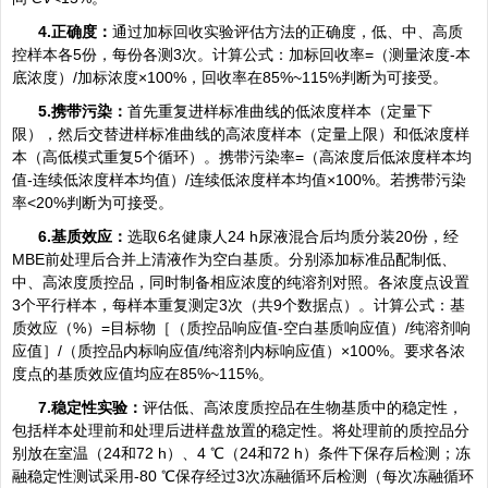
4.正确度：
通过加标回收实验评估方法的正确度，低、中、高质
控样本各5份，每份各测3次。计算公式：加标回收率=（测量浓度-本
底浓度）/加标浓度×100%，回收率在85%~115%判断为可接受。
5.携带污染：
首先重复进样标准曲线的低浓度样本（定量下
限），然后交替进样标准曲线的高浓度样本（定量上限）和低浓度样
本（高低模式重复5个循环）。携带污染率=（高浓度后低浓度样本均
值-连续低浓度样本均值）/连续低浓度样本均值×100%。若携带污染
率<20%判断为可接受。
6.基质效应：
选取6名健康人24 h尿液混合后均质分装20份，经
MBE前处理后合并上清液作为空白基质。分别添加标准品配制低、
中、高浓度质控品，同时制备相应浓度的纯溶剂对照。各浓度点设置
3个平行样本，每样本重复测定3次（共9个数据点）。计算公式：基
质效应（%）=目标物［（质控品响应值-空白基质响应值）/纯溶剂响
应值］/（质控品内标响应值/纯溶剂内标响应值）×100%。要求各浓
度点的基质效应值均应在85%~115%。
7.稳定性实验：
评估低、高浓度质控品在生物基质中的稳定性，
包括样本处理前和处理后进样盘放置的稳定性。将处理前的质控品分
别放在室温（24和72 h）、4 ℃（24和72 h）条件下保存后检测；冻
融稳定性测试采用-80 ℃保存经过3次冻融循环后检测（每次冻融循环