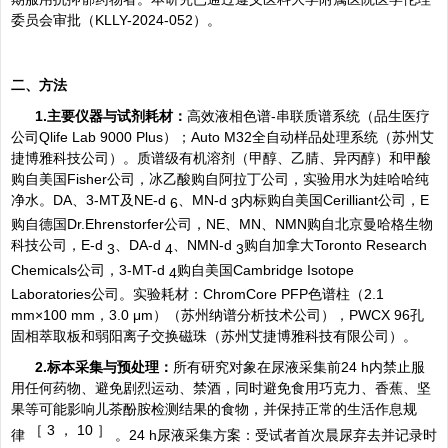
委员会审批（KLLY-2024-052）。
二、方法
1.主要仪器与试剂耗材：
高效液相色谱-串联质谱系统（品生医疗
公司Qlife Lab 9000 Plus）；Auto M32全自动样品处理系统（苏州艾
捷博雅科技公司）。质谱级有机溶剂（甲醇、乙腈、异丙醇）和甲酸
购自美国Fisher公司，冰乙酸购自阿拉丁公司，实验用水为娃哈哈纯
净水。DA、3-MT及NE-d
、MN-d
内标购自美国Cerilliant公司，E
6
3
购自德国Dr.Ehrenstorfer公司，NE、MN、NMN购自北京曼哈格生物
科技公司，E-d
、DA-d
、NMN-d
购自加拿大Toronto Research
3
4
3
Chemicals公司，3-MT-d
购自美国Cambridge Isotope
4
Laboratories公司。实验耗材：ChromCore PFP色谱柱（2.1
mm×100 mm，3.0 μm）（苏州纳谱分析技术公司），PWCX 96孔
固相萃取板和弱阳离子交换磁珠（苏州艾捷博雅科技有限公司）。
2.标本采集与预处理：
所有研究对象在尿液采集前24 h内禁止服
用任何药物、避免剧烈运动、禁酒，同时避免食用巧克力、香蕉、坚
果等可能影响儿茶酚胺检测结果的食物，并保持正常的生活作息规
［
3 ， 10 ］
律
。24 h尿液采集方案：受试者首次晨尿弃去并记录时