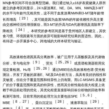
MN参考区间不符合游离型范畴。我们通过纳入≥18岁表观健康人群所
建立的参考区间显示，24 h尿游离E、NE、DA、MN、NMN及3-MT
的水平与年龄均无相关性，这不同于血浆游离NMN和3-MT随年龄增
［
23 ］
长而增高
，其可能是因为血浆NMN的年龄依赖性升高主要
由交感神经活性增强驱动，而3-MT的升高与DA代谢增强及清除率下
［
24 ］
降相关
。本研究的参考区间是基于贵州地区人群建立，其饮
食习惯、环境因素等方面的差异可能影响研究结果的普适性。因此，
有待进一步开展多中心、跨地域的大样本研究与验证。
高效液相色谱因其高分离效率，被广泛用于儿茶酚胺及其代谢物
［
9 ］
［
25 , 26 ］
分析，常与电化学
、荧光
或质谱检测器联用实
［
25 , 26 ］
现定量检测。Hu等
通过MBE结合高效液相色谱-荧光检
测法，开发了灵敏的尿液E、NE及DA分析方法，虽具有良好的线性和
灵敏度，但在分子覆盖范围和特异性上仍有限。而LC-MS/MS 具备更
广的分子覆盖范围和更高的特异性，然而其分析性能在很大程度上依
赖于样品前处理的优化，其优化程度直接影响目标分析物的回收率和
［
5 , 6 ］
检测可靠性。目前常用的前处理方法主要包括SPE
、
［
8 ， 27 ］
［
28 ］
［
29 ］
MBE
、蛋白沉淀法
、液液萃取法
、
［
4 ］
稀释法
等。在尿液儿茶酚胺检测中，虽然样本浓度较高可采