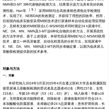
NMN和3-MT 3种代谢物的检测方法，结果显示该方法具有良好的检
［
9 ］
测性能。Han等
采用MBE结合高效液相色谱电化学检测技
术，实现了E、NE和DA的有效测定，并获得了理想的回收率。然而，
目前国内临床实验室采用MBE技术进行尿液样本自动化前处理应用较
少，且鲜有文献对MBE联合LC-MS/MS技术同时测定24 h尿液中E、
NE、DA、MN、NMN及3-MT这6种化合物的分析方法，开展系统性
的方法学评价。基于上述现状，本研究拟采用MBE与LC-MS/MS联用
技术，建立一种高灵敏度、自动化程度高的分析方法，实现尿液中
E、NE、DA、MN、NMN及3-MT的同步准确定量，以期为临床尿儿
茶酚胺检测提供新的技术参考。
对象与方法
一、对象
本研究纳入2024年3月至2025年4月在遵义医科大学及各附属医院
接受尿液儿茶酚胺检测的受试者及志愿者452名（男性237名，女性
215名），年龄18~85岁［53（41，63）岁］。纳入标准：年龄≥18
岁，无明显机体功能障碍者。排除标准：尿液收集时间不符合24 h、
未加酸酸化防腐尿液、未准确记录24 h总尿量者；患有肝肾疾病，长
期服用抗抑郁药物者。本研究已通过遵义医科大学附属医院医学伦理