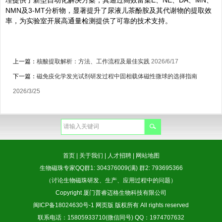
NMN及3-MT分析物，显著提升了尿液儿茶酚胺及其代谢物的提取效
率，为实验室开展高通量检测提供了可靠的技术支持。
上一篇：
核酸提取解析：方法、工作流程及最佳实践
2026/6/17
下一篇：
磁免疫化学发光试剂研发过程中固相载体磁性微球的选择指南
2026/3/25
首页
|
关于我们
|
人才招聘
|
网站地图
生物磁珠专家QQ群1: 304376009(满) 群2: 793695366
（讨论生物磁珠研发、生产、应用过程中的问题）
Copyright 厦门普睿迈格生物科技有限公司
闽ICP备18024630号-1
网页版
版权所有 All rights reserved
联系电话：15805933710(微信同号) QQ：1974707632