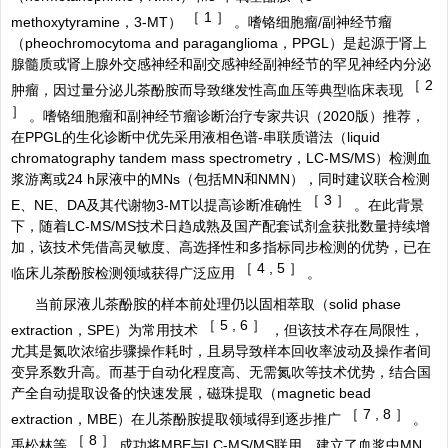
［
1 ］
methoxytyramine，3-MT）
。嗜铬细胞瘤/副神经节瘤
（pheochromocytoma and paraganglioma，PPGL）是起源于肾上
腺髓质或肾上腺外交感神经和副交感神经副神经节的罕见神经内分泌
［
2
肿瘤，因过量分泌儿茶酚胺而导致继发性高血压等典型临床表现
］
。嗜铬细胞瘤和副神经节瘤诊断治疗专家共识（2020版）推荐，
在PPGL的生化诊断中优先采用液相色谱-串联质谱法（liquid
chromatography tandem mass spectrometry，LC-MS/MS）检测血
浆游离或24 h尿液中的MNs（包括MN和NMN），同时建议联合检测
［
3 ］
E、NE、DA及其代谢物3-MT以提高诊断准确性
。在此背景
下，随着LC-MS/MS技术日趋成熟及国产配套试剂盒获批数量持续增
加，该技术凭借高灵敏度、高选择性和多指标同步检测的优势，已在
［
4 , 5 ］
临床儿茶酚胺检测领域获得广泛应用
。
当前尿液儿茶酚胺的样本前处理仍以固相萃取（solid phase
［
5 , 6 ］
extraction，SPE）为常用技术
，但该技术存在局限性，
尤其是氮吹浓缩步骤操作耗时，且易导致样本回收率波动及操作者间
变异系数升高。而基于自动化程度高、无需氮吹等技术优势，结合国
产全自动提取设备的快速发展，磁珠提取（magnetic bead
［
7 , 8 ］
extraction，MBE）在儿茶酚胺提取领域得到逐步推广
。
［
8 ］
禹松林等
成功将MBE与LC-MS/MS联用，建立了血浆中MN、