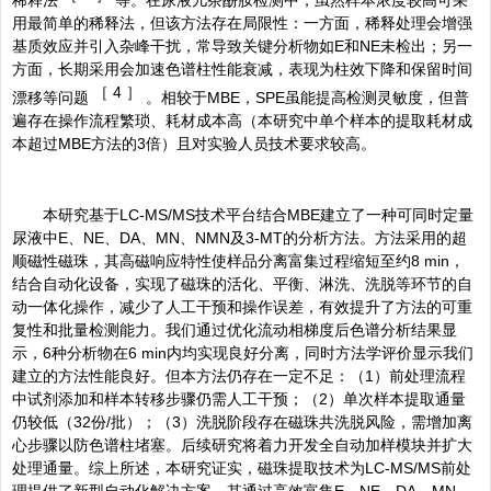
用最简单的稀释法，但该方法存在局限性：一方面，稀释处理会增强
基质效应并引入杂峰干扰，常导致关键分析物如E和NE未检出；另一
方面，长期采用会加速色谱柱性能衰减，表现为柱效下降和保留时间
［
4 ］
漂移等问题
。相较于MBE，SPE虽能提高检测灵敏度，但普
遍存在操作流程繁琐、耗材成本高（本研究中单个样本的提取耗材成
本超过MBE方法的3倍）且对实验人员技术要求较高。
本研究基于LC-MS/MS技术平台结合MBE建立了一种可同时定量
尿液中E、NE、DA、MN、NMN及3-MT的分析方法。方法采用的超
顺磁性磁珠，其高磁响应特性使样品分离富集过程缩短至约8 min，
结合自动化设备，实现了磁珠的活化、平衡、淋洗、洗脱等环节的自
动一体化操作，减少了人工干预和操作误差，有效提升了方法的可重
复性和批量检测能力。我们通过优化流动相梯度后色谱分析结果显
示，6种分析物在6 min内均实现良好分离，同时方法学评价显示我们
建立的方法性能良好。但本方法仍存在一定不足：（1）前处理流程
中试剂添加和样本转移步骤仍需人工干预；（2）单次样本提取通量
仍较低（32份/批）；（3）洗脱阶段存在磁珠共洗脱风险，需增加离
心步骤以防色谱柱堵塞。后续研究将着力开发全自动加样模块并扩大
处理通量。综上所述，本研究证实，磁珠提取技术为LC-MS/MS前处
理提供了新型自动化解决方案，其通过高效富集E、NE、DA、MN、