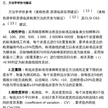
三、方法学评价与验证
［
11 ］
方法学评价参考《液相色谱-质谱临床应用建议》
《液相
［
12 ］
色谱串联质谱临床检测方法的开发与验证》
及CLSI C62-
［
13 ］
A
建议。
1.线性评估：
采用梯度稀释法将混合标准品储备液分别稀释20、
40、100、200、500、1 000、2 000和4 000倍，制备8个浓度梯度
的标准曲线工作液。每个浓度点进行3次重复检测，要求各浓度点的
检测偏倚均在±15%范围内。标准曲线的建立以各浓度点标准品浓度
为横坐标，目标物峰面积与对应内标峰面积的比值为纵坐标，采用加
权最小二乘法（权重系数1/
x
²）进行线性回归分析，相关系数（
r
）
>0.99判定为标准曲线线性良好。
2.定量限：
将低浓度标准溶液稀释至接近方法线性定量下限的浓
度水平，制备为测试样品。每个浓度样品分装15份，按每批次5份的
规格分3批完成检测。以信噪比（S/N）>10、总精密度≤20%且测定
均值与理论值偏差≤15%的最低浓度作为方法的定量限。
3.精密度评价：
检测低、中、高浓度质控品，每个浓度检测3个批
次，每批次5个平行样本，分别计算不同浓度质控品批内和连续3 d批
间的变异系数（coefficient of variation，
CV
），要求批内和批
间
CV
<15%。