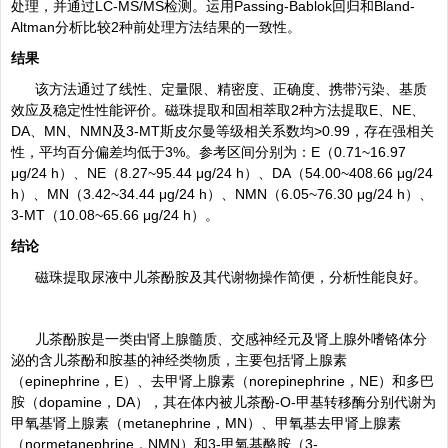
处理，并通过LC-MS/MS检测。运用Passing-Bablok回归和Bland-
Altman分析比较2种前处理方法结果的一致性。
结果
该方法通过了线性、定量限、精密度、正确度、携带污染、基质
效应及稳定性性能评价。磁珠提取和固相萃取2种方法提取E、NE、
DA、MN、NMN及3-MT斯皮尔曼等级相关系数均>0.99，存在强相关
性，平均百分偏差均低于3%。参考区间分别为：E（0.71~16.97
μg/24 h）、NE（8.27~95.44 μg/24 h）、DA（54.00~408.66 μg/24
h）、MN（3.42~34.44 μg/24 h）、NMN（6.05~76.30 μg/24 h）、
3-MT（10.08~65.66 μg/24 h）。
结论
磁珠提取尿液中儿茶酚胺及其代谢物操作简便，分析性能良好。
儿茶酚胺是一类由肾上腺髓质、交感神经元及肾上腺外嗜铬体分
泌的含儿茶酚和胺基的神经类物质，主要包括肾上腺素
（epinephrine，E）、去甲肾上腺素（norepinephrine，NE）和多巴
胺（dopamine，DA），其在体内被儿茶酚-O-甲基转移酶分别代谢为
甲氧基肾上腺素（metanephrine，MN）、甲氧基去甲肾上腺素
（normetanephrine，NMN）和3-甲氧基酪胺（3-