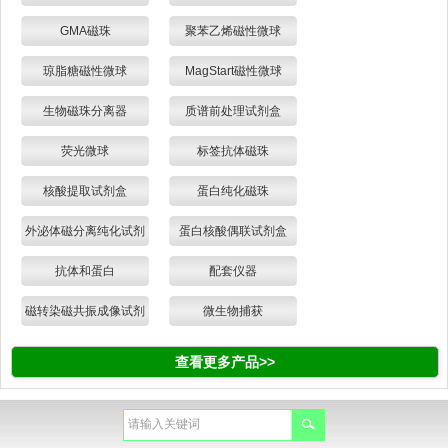
GMA磁珠
聚苯乙烯磁性微球
琼脂糖磁性微球
MagStart磁性微球
生物磁珠分离器
质谱前处理试剂盒
荧光微球
标签抗体磁珠
核酸提取试剂盒
蛋白纯化磁珠
外泌体磁分离纯化试剂
蛋白核酸偶联试剂盒
盒
抗体和蛋白
配套仪器
磁转染磁共振成像试剂
微生物捕获
查看更多产品>>