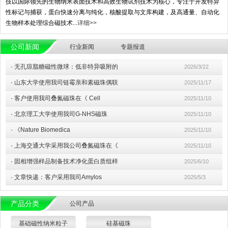
技以国际领先的生物纳米表面技术和高效生物试剂技术为核心，专注于开发特异
性标记与捕获，蛋白快速分离与纯化，核酸提取与文库构建，及高通量、自动化
生物样本处理综合磁技术...
详细>>
公司新闻
行业新闻
专题报道
·
无孔琼脂糖磁性微球：低非特异吸附的
2026/3/22
·
山东大学使用我司链霉亲和素磁珠偶联
2025/11/17
·
客户使用我司叠氮磁珠在《 Cell
2025/11/10
·
北京理工大学使用我司G-NHS磁珠
2025/11/10
·
《Nature Biomedica
2025/11/10
·
上海交通大学采用我公司叠氮磁珠在《
2025/11/10
·
固相增强样品制备技术净化蛋白质组样
2025/6/10
·
文章快递：客户采用我司Amylos
2025/5/3
产品分类
公司产品
基础磁性纳米粒子
硅基磁珠