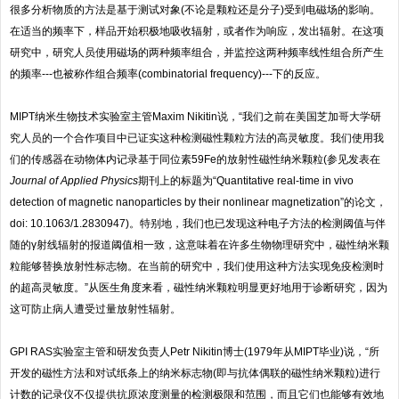
很多分析物质的方法是基于测试对象(不论是颗粒还是分子)受到电磁场的影响。
在适当的频率下，样品开始积极地吸收辐射，或者作为响应，发出辐射。在这项
研究中，研究人员使用磁场的两种频率组合，并监控这两种频率线性组合所产生
的频率---也被称作组合频率(combinatorial frequency)---下的反应。
MIPT纳米生物技术实验室主管Maxim Nikitin说，“我们之前在美国芝加哥大学研
究人员的一个合作项目中已证实这种检测磁性颗粒方法的高灵敏度。我们使用我
们的传感器在动物体内记录基于同位素59Fe的放射性磁性纳米颗粒(参见发表在
Journal of Applied Physics
期刊上的标题为“Quantitative real-time in vivo
detection of magnetic nanoparticles by their nonlinear magnetization”的论文，
doi: 10.1063/1.2830947)。特别地，我们也已发现这种电子方法的检测阈值与伴
随的γ射线辐射的报道阈值相一致，这意味着在许多生物物理研究中，磁性纳米颗
粒能够替换放射性标志物。在当前的研究中，我们使用这种方法实现免疫检测时
的超高灵敏度。”从医生角度来看，磁性纳米颗粒明显更好地用于诊断研究，因为
这可防止病人遭受过量放射性辐射。
GPI RAS实验室主管和研发负责人Petr Nikitin博士(1979年从MIPT毕业)说，“所
开发的磁性方法和对试纸条上的纳米标志物(即与抗体偶联的磁性纳米颗粒)进行
计数的记录仪不仅提供抗原浓度测量的检测极限和范围，而且它们也能够有效地