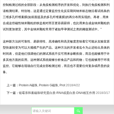
控制检测过程的全部阶段：从免疫检测程序的开发和优化，到执行免疫检测和判
读检测结果。特别地，这是通过定量监控生化反应期间纳米标志物沿着试纸条的
三维多孔纤维素膜(如前面提及的多孔纤维素膜)的再分布而实现的。再者，用来
合成这些磁性纳米颗粒的铁盐相对而言更容易获得，也比用来合成金纳米颗粒的
试剂更加便宜，其中金纳米颗粒常用于诸如早孕测试之类的阈值测试中。”
这种新方法的可靠性、易获得性、高准确性和高灵敏度意味着它可能从实验室原
型快速转变为可以大规模产生的产品。这种方法的开发者迄今为止还给出具体的
时间表，但是他们强调他们的测试系统不仅可用来诊断疾病，而且也能够用于许
多其他方面的应用。这种测试系统能够分析食品产品和药物；它也能够用于环境
监控。它能够在现场自行完成全部检测过程，而且也不需要任何复杂或昂贵的设
备。
上一篇：
Protein A磁珠, Protein G磁珠, Prot
2018/4/22
下一篇：
链霉亲和素磁珠研究蛋白质-RNA或蛋白质-DNA相互作用
2018/3/17