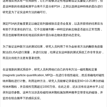
这两项应用具有一些局限性，它们不能够决定性地诊断或证实嫌疑人的罪行，但
是这种新的传感器检测平台将不只是分析PSA；之所以选择这种特殊的蛋白进行
研究是为了证实这种方法的确可行。
测定PSA的灵敏度要足以确定前列腺移除后是否会复发，以及所获得的结果应当
有助于开发潜在的疗法。它不仅能够判断一种特定的标志物是否超出正常范围，
而且也能够用来轻松地追踪疾病中蛋白标志物浓度的动态变化。
为了验证这种新方法的测试结果，研究人员利用了作为金标准方法的酶联免疫吸
附法(ELISA)进行测量，并进行比较，结果证实这种新的测试系统工作非常良好，
而且比传统方法更有显著优势。
在这项新的测试系统中，研究人员利用他们自己的专利方法---磁性颗粒定量
(magnetic particle quantification, MPQ)---先进行非线性磁化，然后准确地对磁性
纳米颗粒进行计数。利用这种方法，研究人员能够记录最低至60×10-21摩尔的磁
性纳米颗粒，并且线性范围超过1000万倍。在此之前，还从没有在这种水平上记
录到这些参数。这种方法涉及给磁性纳米颗粒施加两种频率交替变化的磁场，并
监控在组合频率下的感应反应。