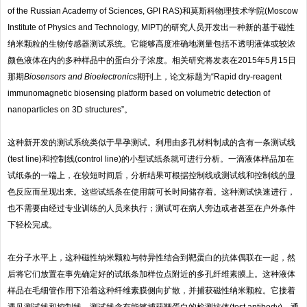
of the Russian Academy of Sciences, GPI RAS)和莫斯科物理技术学院(Moscow
Institute of Physics and Technology, MIPT)的研究人员开发出一种新的基于磁性
纳米颗粒的生物传感器测试系统。它能够高度准确地测量包括不透明液体或较浓
颜色液体在内的多种样品中的蛋白分子浓度。相关研究将发表在2015年5月15日
那期
Biosensors and Bioelectronics
期刊上，论文标题为“Rapid dry-reagent
immunomagnetic biosensing platform based on volumetric detection of
nanoparticles on 3D structures”。
这种新开发的测试系统类似于早孕测试。利用由多孔材料制成的含有一条测试线
(test line)和控制线(control line)的小型试纸条就可进行分析。一滴液体样品加在
试纸条的一端上，在较短时间后，分析结果可根据控制线或测试线和控制线的显
色反应而呈现出来。这些试纸条在使用前可长时间储存着。这种测试快速进行，
也不需要由经过专业训练的人员来执行；测试可在病人旁边或者甚至在户外条件
下轻松完成。
在分子水平上，这种磁性纳米颗粒与特异性结合到靶蛋白的抗体偶联在一起，然
后将它们放置在事先确定好的试纸条加样位点附近的多孔纤维素膜上。这种液体
样品在毛细管作用下沿着这种纤维素膜侧向扩散，并捕获磁性纳米颗粒。它接着