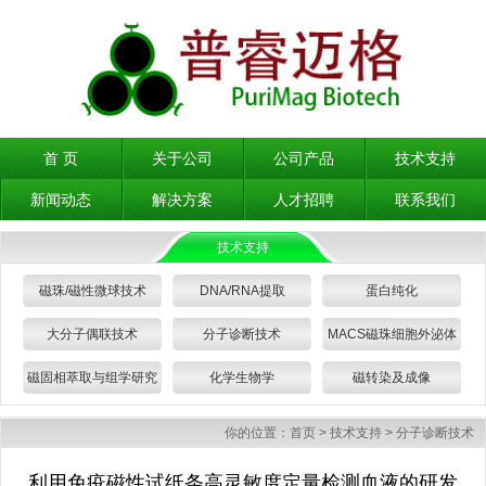
首 页
关于公司
公司产品
技术支持
新闻动态
解决方案
人才招聘
联系我们
技术支持
磁珠/磁性微球技术
DNA/RNA提取
蛋白纯化
大分子偶联技术
分子诊断技术
MACS磁珠细胞外泌体
分选
磁固相萃取与组学研究
化学生物学
磁转染及成像
你的位置：
首页
>
技术支持
>
分子诊断技术
利用免疫磁性试纸条高灵敏度定量检测血液的研发