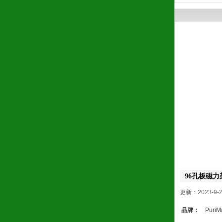
96孔板磁力架（0
更新：2023-9-
品牌：
PuriM