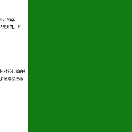
iMag,
0.3毫升孔）和
棒对96孔板的4
多通道移液器