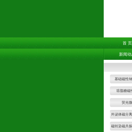
首 页
新闻动
基础磁性
琼脂糖磁
荧光
外泌体磁分
盒
磁转染磁共