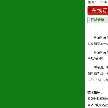
型号：
PuriM
产品介绍
PuriMag
磁铁和管加一
PuriMag
产品的处理。
96孔板（PC
96孔微孔板
（ELISA
技术指标：
超强钕铁硼磁
高效的颗粒清