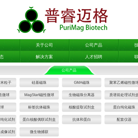
关于公司
公司产品
态
解决方案
人才招聘
公司产品
纳米粒子
硅基磁珠
GMA磁珠
聚苯乙烯磁性微
性微球
MagStart磁性微球
生物磁珠分离器
质谱前处理试剂
微球
标签抗体磁珠
核酸提取试剂盒
蛋白纯化磁珠
离纯化试剂
蛋白核酸偶联试剂盒
抗体和蛋白
配套仪器
振成像试剂
微生物捕获