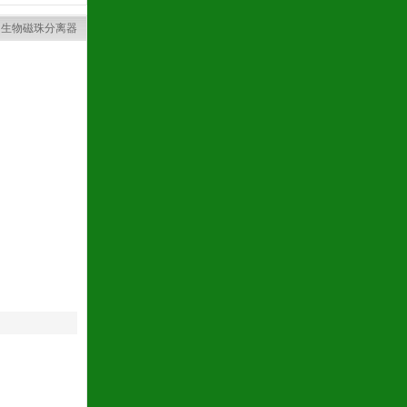
>
生物磁珠分离器