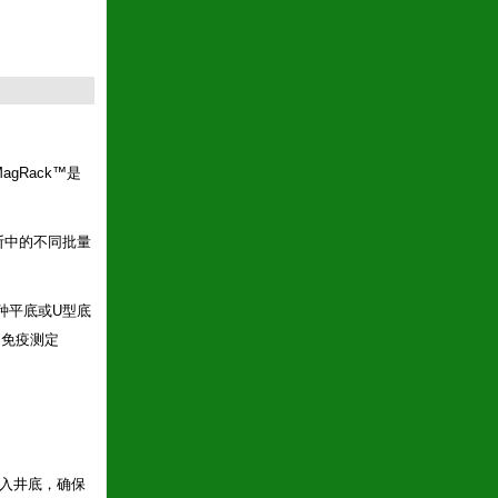
gRack™是
断中的不同批量
种平底或U型底
，免疫测定
插入井底，确保