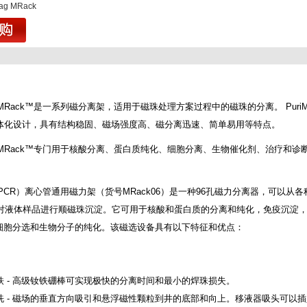
ag MRack
 MRack™是一系列磁分离架，适用于磁珠处理方案过程中的磁珠的分离。 PuriMa
体化设计，具有结构稳固、磁场强度高、磁分离迅速、简单易用等特点。
 MRack™专门用于核酸分离、蛋白质纯化、细胞分离、生物催化剂、治疗和诊
R）离心管通用磁力架（货号MRack06）
是一种
96孔磁力分离器，可以从各
中对液体样品进行顺磁珠沉淀。它可用于核酸和蛋白质的分离和纯化，免疫沉淀
），细胞分选和生物分子的纯化。该磁选设备具有以下特征和优点：
铁 - 高级钕铁硼棒可实现极快的分离时间和最小的焊珠损失。
洗 - 磁场的垂直方向吸引和悬浮磁性颗粒到井的底部和向上。移液器吸头可以