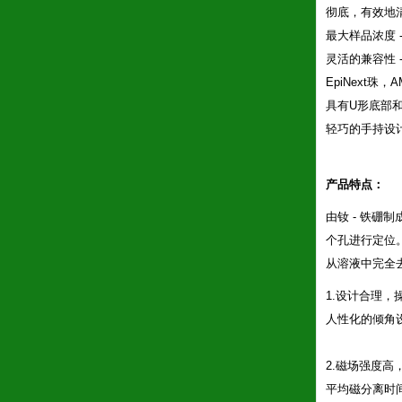
彻底，有效地
最大样品浓度 -
灵活的兼容性 
EpiNext珠
具有U形底部
轻巧的手持设计
产品特点：
由钕 - 铁硼
个孔进行定位
从溶液中完全
1.设计合理，
人性化的倾角
2.磁场强度高
平均磁分离时