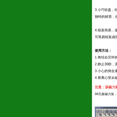
3.小巧轻盈，
独特的材质，
4.组装简易，
可简易组装成
使用方法：
1.将结合完
2.静止30秒
3.小心的倒
4.将离心管
注意：该磁力
96孔板磁力架，磁分