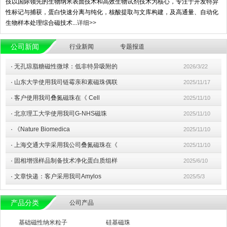
技以国际领先的生物纳米表面技术和高效生物试剂技术为核心，专注于开发特异
性标记与捕获，蛋白快速分离与纯化，核酸提取与文库构建，及高通量、自动化
生物样本处理综合磁技术...
详细>>
公司新闻
行业新闻
专题报道
·
无孔琼脂糖磁性微球：低非特异吸附的
2026/3/22
·
山东大学使用我司链霉亲和素磁珠偶联
2025/11/17
·
客户使用我司叠氮磁珠在《 Cell
2025/11/10
·
北京理工大学使用我司G-NHS磁珠
2025/11/10
·
《Nature Biomedica
2025/11/10
·
上海交通大学采用我公司叠氮磁珠在《
2025/11/10
·
固相增强样品制备技术净化蛋白质组样
2025/6/10
·
文章快递：客户采用我司Amylos
2025/5/3
产品分类
公司产品
基础磁性纳米粒子
硅基磁珠