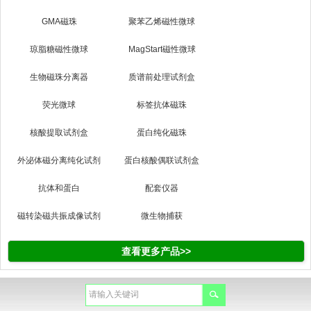
GMA磁珠
聚苯乙烯磁性微球
琼脂糖磁性微球
MagStart磁性微球
生物磁珠分离器
质谱前处理试剂盒
荧光微球
标签抗体磁珠
核酸提取试剂盒
蛋白纯化磁珠
外泌体磁分离纯化试剂
蛋白核酸偶联试剂盒
盒
抗体和蛋白
配套仪器
磁转染磁共振成像试剂
微生物捕获
查看更多产品>>